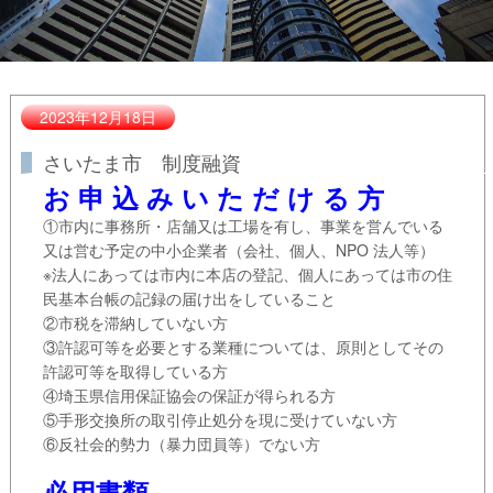
2023年12月18日
さいたま市 制度融資
お 申 込 み い た だ け る 方
①市内に事務所・店舗又は工場を有し、事業を営んでいる
又は営む予定の中小企業者（会社、個人、NPO 法人等）
※法人にあっては市内に本店の登記、個人にあっては市の住
民基本台帳の記録の届け出をしていること
②市税を滞納していない方
③許認可等を必要とする業種については、原則としてその
許認可等を取得している方
④埼玉県信用保証協会の保証が得られる方
⑤手形交換所の取引停止処分を現に受けていない方
⑥反社会的勢力（暴力団員等）でない方
必用書類