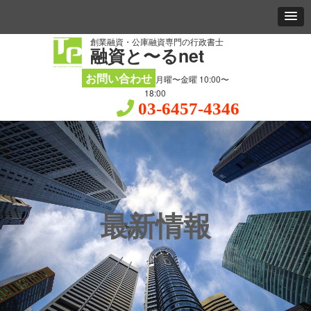
創業融資・公庫融資専門の行政書士
融資と〜るnet
お問い合わせ
月曜〜金曜 10:00〜
18:00
03-6457-4346
最新情報