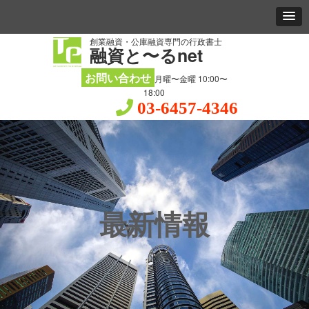
創業融資・公庫融資専門の行政書士
融資と〜るnet
お問い合わせ
月曜〜金曜 10:00〜
18:00
03-6457-4346
最新情報