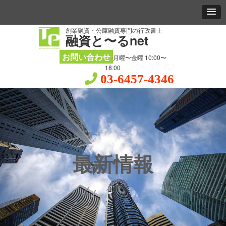
創業融資・公庫融資専門の行政書士
融資と〜るnet
お問い合わせ
月曜〜金曜 10:00〜
18:00
03-6457-4346
最新情報