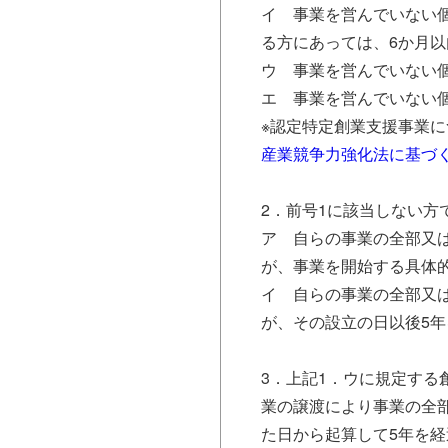
イ 事業を営んでいない
る方にあっては、6か月
ウ 事業を営んでいない
エ 事業を営んでいない
※認定特定創業支援事業
産業競争力強化法に基づ
2．前号1に該当しない
ア 自らの事業の全部又
が、事業を開始する具体
イ 自らの事業の全部又
が、その設立の日以後5
3．上記1．ウに規定す
業の譲渡により事業の全
た日から起算して5年を