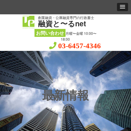
創業融資・公庫融資専門の行政書士
融資と〜るnet
お問い合わせ
月曜〜金曜 10:00〜
18:00
03-6457-4346
最新情報