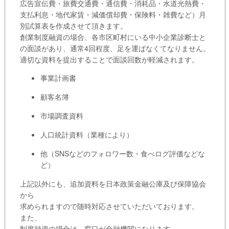
広告宣伝費・旅費交通費・通信費・消耗品・水道光熱費・
支払利息・地代家賃・減価償却費・保険料・雑費など）月
別試算表を作成させて頂きます。
創業制度融資の場合、各市区町村にいる中小企業診断士と
の面談があり、通常4回程度、足を運ばなくてなりません。
適切な資料を提出することで面談回数が軽減されます。
事業計画書
顧客名簿
市場調査資料
人口統計資料（業種により）
他（SNSなどのフォロワー数・食べログ評価などな
ど）
上記以外にも、追加資料を日本政策金融公庫及び保障協会
から
求められますので随時対応させていただいております。
また、
制度融資の場合は、窓口が金融機関になります。