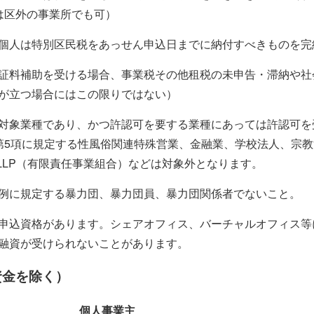
は区外の事業所でも可）
個人は特別区民税をあっせん申込日までに納付すべきものを完
証料補助を受ける場合、事業税その他租税の未申告・滞納や社
が立つ場合にはこの限りではない）
対象業種であり、かつ許認可を要する業種にあっては許認可を
第5項に規定する性風俗関連特殊営業、金融業、学校法人、宗
、LLP（有限責任事業組合）などは対象外となります。
例に規定する暴力団、暴力団員、暴力団関係者でないこと。
申込資格があります。シェアオフィス、バーチャルオフィス等
融資が受けられないことがあります。
資金を除く）
個人事業主