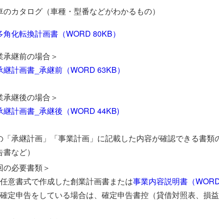
車のカタログ（車種・型番などがわかるもの）
多角化転換計画書（WORD 80KB）
業承継前の場合＞
継計画書_承継前（WORD 63KB）
業承継後の場合＞
継計画書_承継後（WORD 44KB)
の「承継計画」「事業計画」に記載した内容が確認できる書類
告書など）
回の必要書類＞
）任意書式で作成した創業計画書または
事業内容説明書（WORD 
）確定申告をしている場合は、確定申告書控（貸借対照表、損