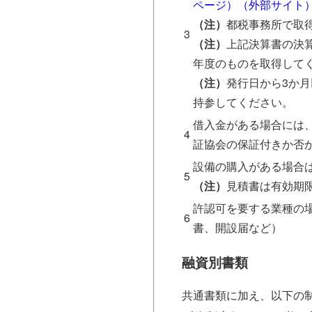
ページ）（外部サイト
（注）
都税事務所で取
3
（注）
上記決算書の決
年度のものを取得して
（注）
発行日から3か
持参してください。
借入金がある場合には
4
証協会の保証付きか否
設備の購入がある場合
5
（注）
見積書は有効期
許認可を要する業種の
6
書、開設届など）
融資別書類
共通書類に加え、以下の