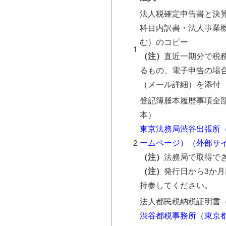
法人税確定申告書と決
科目内訳書・法人事業
む）のコピー
1
（注）
直近一期分で税
るもの、電子申告の場
（メール詳細）を添付
登記簿謄本履歴事項全
本）
東京法務局渋谷出張所
2
ームページ）（外部サ
（注）
法務局で取得で
（注）
発行日から3か
持参してください。
法人都民税納税証明書
渋谷都税事務所（東京