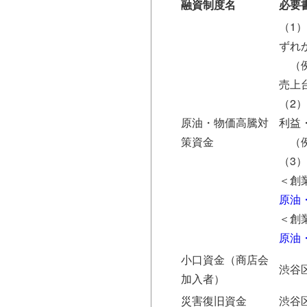
融資制度名
必要
（1
ずれ
（例
売上
（2
原油・物価高騰対
利益
策資金
（例
（3
＜創
原油
＜創
原油
小口資金（商店会
渋谷
加入者）
災害復旧資金
渋谷