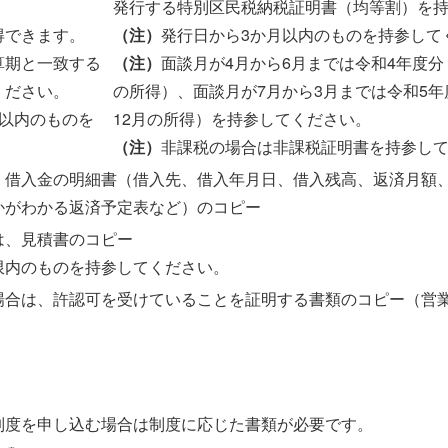
）
発行する特別区民税納税証明書（均等割）を
得できます。
（注）
発行日から3か月以内のものを持参して
算期と一致する
（注）
面談月が4月から6月までは令和4年度分
ください。
の所得）、面談月が7月から3月までは令和5年
月以内のものを
12月の所得）を持参してください。
（注）
非課税の場合は非課税証明書を持参し
、借入金の明細書（借入先、借入年月日、借入残高、返済月額
かがわかる返済予定表など）のコピー
は、見積書のコピー
限内のものを持参してください。
場合は、許認可を受けていることを証明する書類のコピー（営
制度を申し込む場合は制度に応じた書類が必要です。