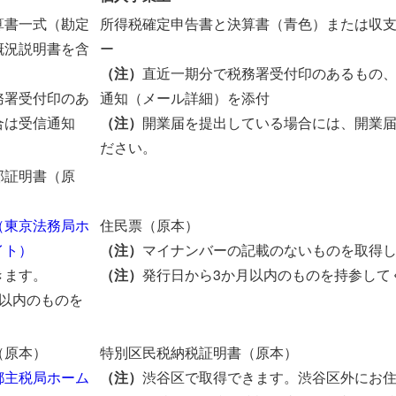
算書一式（勘定
所得税確定申告書と決算書（青色）または収
概況説明書を含
ー
（注）
直近一期分で税務署受付印のあるもの
務署受付印のあ
通知（メール詳細）を添付
合は受信通知
（注）
開業届を提出している場合には、開業
ださい。
部証明書（原
（東京法務局ホ
住民票（原本）
イト）
（注）
マイナンバーの記載のないものを取得
きます。
（注）
発行日から3か月以内のものを持参して
月以内のものを
（原本）
特別区民税納税証明書（原本）
都主税局ホーム
（注）
渋谷区で取得できます。渋谷区外にお