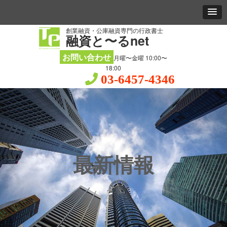
創業融資・公庫融資専門の行政書士
融資と〜るnet
お問い合わせ
月曜〜金曜 10:00〜
18:00
03-6457-4346
最新情報