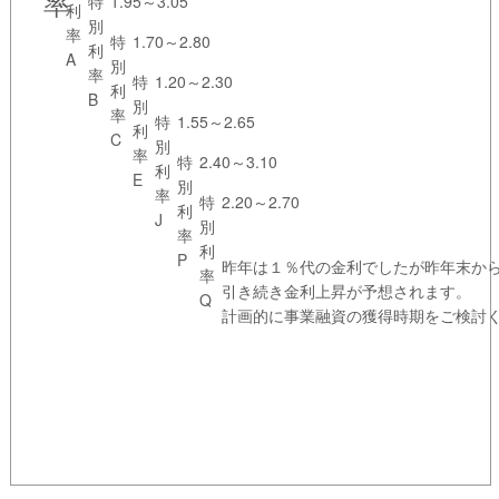
率
特
1.95～3.05
利
別
率
特
1.70～2.80
利
A
別
率
特
1.20～2.30
利
B
別
率
特
1.55～2.65
利
C
別
率
特
2.40～3.10
利
E
別
率
特
2.20～2.70
利
J
別
率
利
P
昨年は１％代の金利でしたが昨年末か
率
引き続き金利上昇が予想されます。
Q
計画的に事業融資の獲得時期をご検討