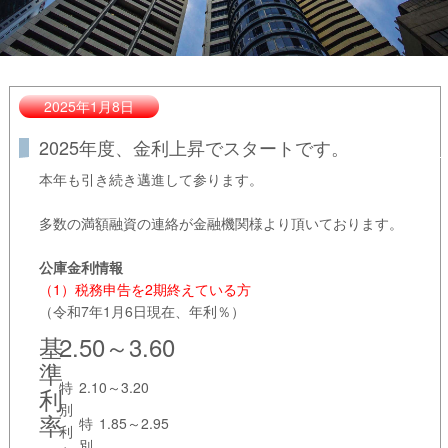
2025年1月8日
2025年度、金利上昇でスタートです。
本年も引き続き邁進して参ります。
多数の満額融資の連絡が金融機関様より頂いております。
公庫金利情報
（1）税務申告を2期終えている方
（令和7年1月6日現在、年利％）
基
2.50～3.60
準
特
2.10～3.20
利
別
率
特
1.85～2.95
利
別