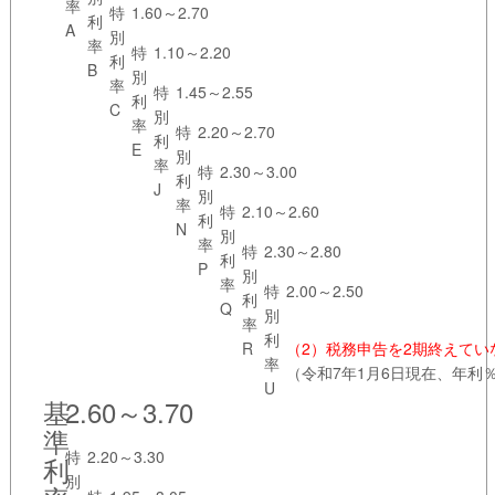
率
特
1.60～2.70
利
A
別
率
特
1.10～2.20
利
B
別
率
特
1.45～2.55
利
C
別
率
特
2.20～2.70
利
E
別
率
特
2.30～3.00
利
J
別
率
特
2.10～2.60
利
N
別
率
特
2.30～2.80
利
P
別
率
特
2.00～2.50
利
Q
別
率
利
R
（2）税務申告を2期終えてい
率
（令和7年1月6日現在、年利
U
基
2.60～3.70
準
特
2.20～3.30
利
別