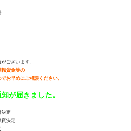
場
力がございます。
運転資金等の
のでお早めにご相談ください。
通知が届きました。
資決定
融資決定
定