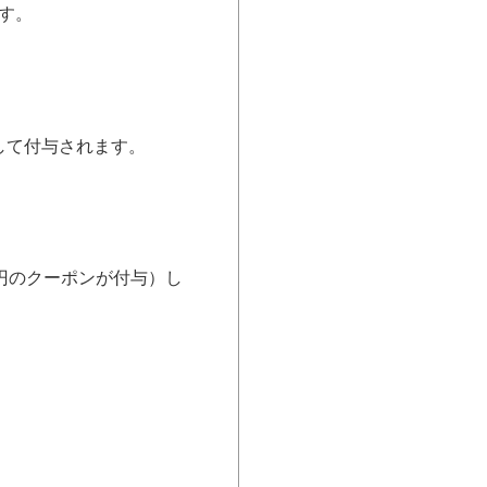
ます。
として付与されます。
0円のクーポンが付与）し