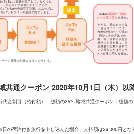
地域共通クーポン
2020
年
10
月
1
日（木）
以
泊
1泊2日の宿泊付き旅行を申し込んだ場合、支払額は26,000円となり